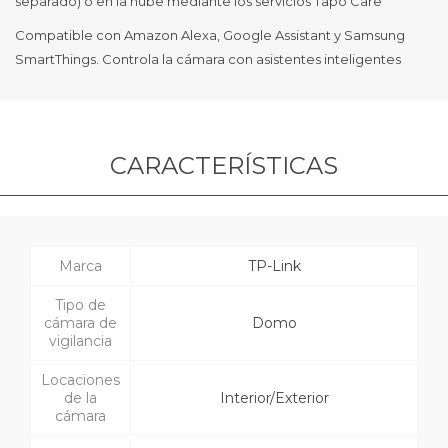
separado) o en la nube mediante los servicios Tapo Care
Compatible con Amazon Alexa, Google Assistant y Samsung
SmartThings. Controla la cámara con asistentes inteligentes
CARACTERÍSTICAS
Marca
TP-Link
Tipo de
cámara de
Domo
vigilancia
Locaciones
de la
Interior/Exterior
cámara