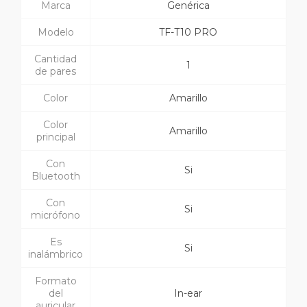
Marca
Genérica
Modelo
TF-T10 PRO
Cantidad
1
de pares
Color
Amarillo
Color
Amarillo
principal
Con
Si
Bluetooth
Con
Si
micrófono
Es
Si
inalámbrico
Formato
del
In-ear
auricular