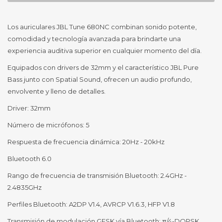
Los auriculares JBL Tune 680NC combinan sonido potente,
comodidad y tecnología avanzada para brindarte una
experiencia auditiva superior en cualquier momento del día.
Equipados con drivers de 32mm y el característico JBL Pure
Bass junto con Spatial Sound, ofrecen un audio profundo,
envolvente y lleno de detalles.
Driver: 32mm
Número de micrófonos: 5
Respuesta de frecuencia dinámica: 20Hz - 20kHz
Bluetooth 6.0
Rango de frecuencia de transmisión Bluetooth: 2.4GHz -
2.4835GHz
Perfiles Bluetooth: A2DP V1.4, AVRCP V1.6.3, HFP V1.8
Transmisión de modulación GFSK vía Bluetooth: π/4-DQPSK,