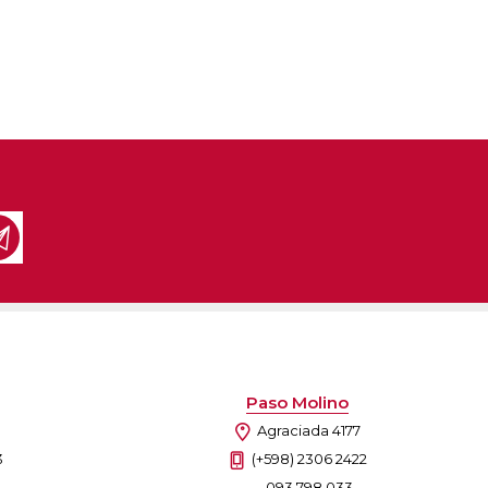
Paso Molino
Agraciada 4177
3
(+598) 2306 2422
093 798 033