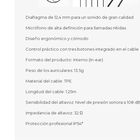
Diafragma de 12,4 mm para un sonido de gran calidad
Micrófono de alta definición para llamadas nítidas
Ofertas
Deportes
Diseño ergonómico y cómodo
Ciclism
Deport
Control práctico con tres botones integrado en el cable
Barras,
Formato del producto: Interno (In-ear)
Bicicle
Bancos 
Peso de los auriculares: 13.5g
Compl
Camina
Material del cable: TPE
Longitud del cable: 1.25m
Música
Producto
Sensibilidad del altavoz: Nivel de presión sonora ≥ 108 
Impedancia de altavoz: 32 Ω
Protección profesional IP54*