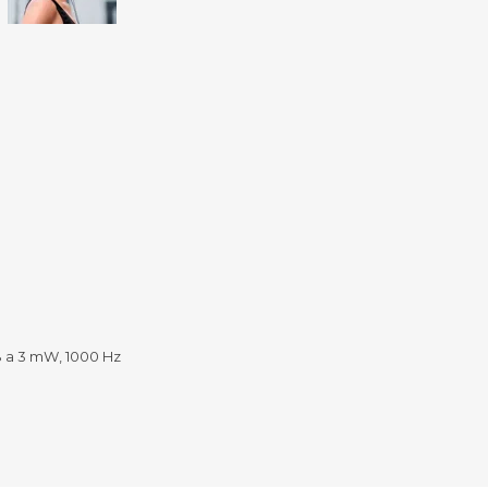
Sill
Parlantes
Fundas para Notebooks
Me
Cables y Adaptadores
Arm
 y Fitness
Seguridad
o
Cámaras de Vigilancia
es
Detectores de Billetes
 Discos y Mancuernas
Defensa Personal
tas Ergométricas
Candados
y Equipos multifunción
ementos
dores
s Destacados Del Mes
Día del niño 2026
dB a 3 mW, 1000 Hz