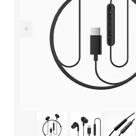
Aire Libre y Entretenimiento
Circuit 
Consolas para TV y de Mano
Ilumina
Juguetes, Drones y Juguetes
Herram
radiocontrolados
Mueble
Binoculares y Miras
Bolsos,
Carpas y Colchones
Organi
Accesorios Para Camping
Bazar y
Vehículos eléctricos
Telescopios
Piscinas
Jardín
Accesorios Para Consolas
Mesa de Pool / Billar