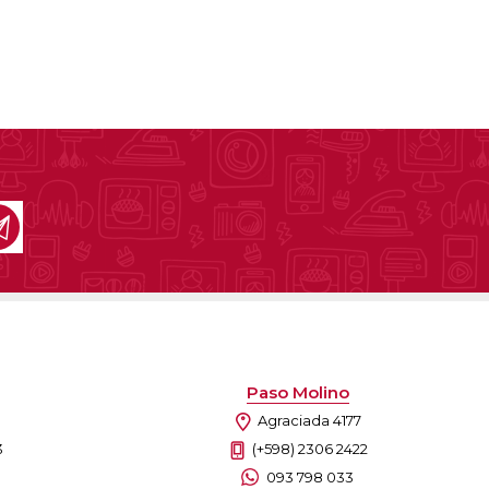
Paso Molino
Agraciada 4177
3
(+598) 2306 2422
093 798 033