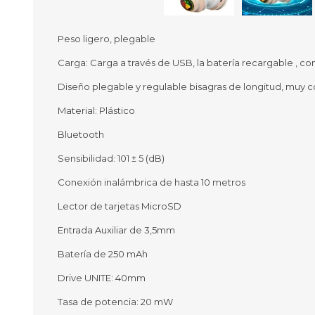
Peso ligero, plegable
Carga: Carga a través de USB, la batería recargable , co
Ofertas
Deportes
Diseño plegable y regulable bisagras de longitud, muy c
Ciclism
Deport
Material: Plástico
Barras,
Bluetooth
Bicicle
Bancos 
Sensibilidad: 101 ± 5 (dB)
Compl
Camina
Conexión inalámbrica de hasta 10 metros
Lector de tarjetas MicroSD
Música
Producto
Entrada Auxiliar de 3,5mm
Batería de 250 mAh
Drive UNITE: 40mm
Tasa de potencia: 20 mW