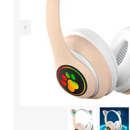
Aire Libre y Entretenimiento
Circuit 
Consolas para TV y de Mano
Ilumina
Juguetes, Drones y Juguetes
Herram
radiocontrolados
Mueble
Binoculares y Miras
Bolsos,
Carpas y Colchones
Organi
Accesorios Para Camping
Bazar y
Vehículos eléctricos
Telescopios
Piscinas
Jardín
Accesorios Para Consolas
Mesa de Pool / Billar