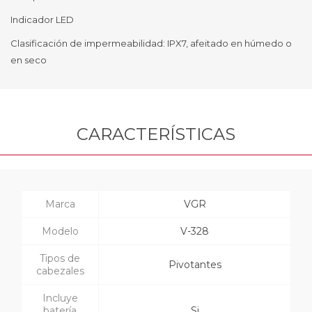
Indicador LED
Clasificación de impermeabilidad: IPX7, afeitado en húmedo o
en seco
CARACTERÍSTICAS
Marca
VGR
Modelo
V-328
Tipos de
Pivotantes
cabezales
Incluye
batería
Si