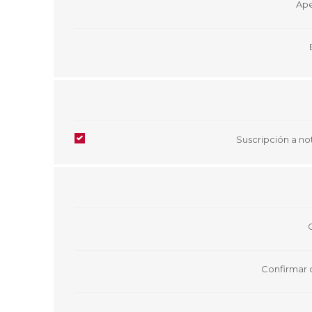
Ape
Aire Libre y Entretenimiento
Circuit 
Consolas para TV y de Mano
Ilumina
Juguetes, Drones y Juguetes
Herram
radiocontrolados
Mueble
Binoculares y Miras
Bolsos,
Carpas y Colchones
Organi
Accesorios Para Camping
Bazar y
Suscripción a not
Vehículos eléctricos
Telescopios
Piscinas
Jardín
Accesorios Para Consolas
Mesa de Pool / Billar
Confirmar 