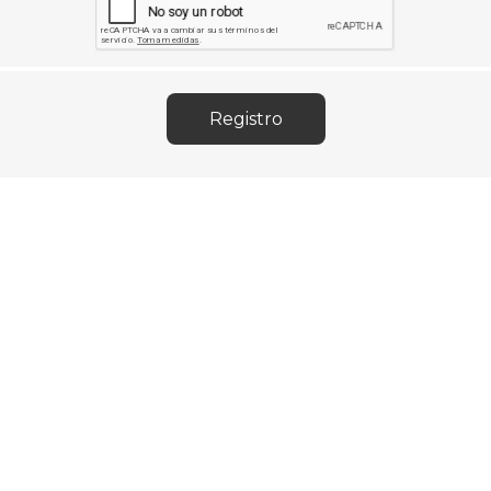
Sil
Mousepads
Sill
Parlantes
Fundas para Notebooks
Me
Cables y Adaptadores
Arm
 y Fitness
Seguridad
o
Cámaras de Vigilancia
es
Detectores de Billetes
 Discos y Mancuernas
Defensa Personal
tas Ergométricas
Candados
y Equipos multifunción
ementos
dores
s Destacados Del Mes
Día del niño 2026