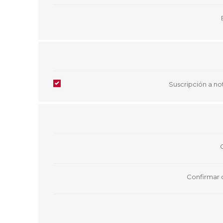
Aire Libre y Entretenimiento
Circuit 
Consolas para TV y de Mano
Ilumina
Juguetes, Drones y Juguetes
Herram
radiocontrolados
Mueble
Binoculares y Miras
Bolsos,
Carpas y Colchones
Organi
Accesorios Para Camping
Bazar y
Suscripción a not
Vehículos eléctricos
Telescopios
Piscinas
Jardín
Accesorios Para Consolas
Mesa de Pool / Billar
Confirmar 