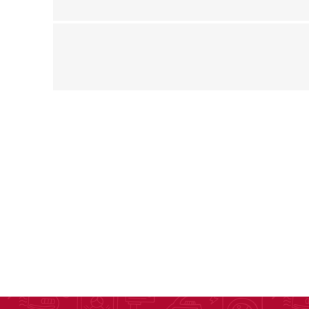
Ofertas
Deportes
Ciclism
Deport
Barras,
Bicicle
Bancos 
Compl
Camina
Música
Producto