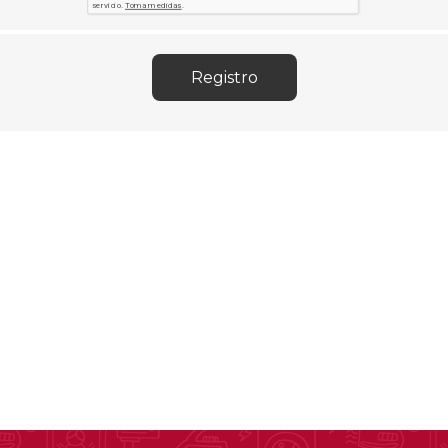
Sill
Parlantes
Fundas para Notebooks
Me
Cables y Adaptadores
Arm
 y Fitness
Seguridad
o
Cámaras de Vigilancia
es
Detectores de Billetes
 Discos y Mancuernas
Defensa Personal
tas Ergométricas
Candados
y Equipos multifunción
ementos
dores
s Destacados Del Mes
Día del niño 2026