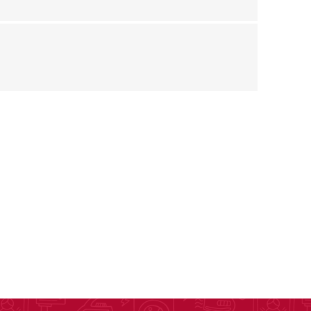
as
sas
arios
Electrodomésticos
Televisores
Linea Blanca
Pequeños electrodomésticos
Climatización