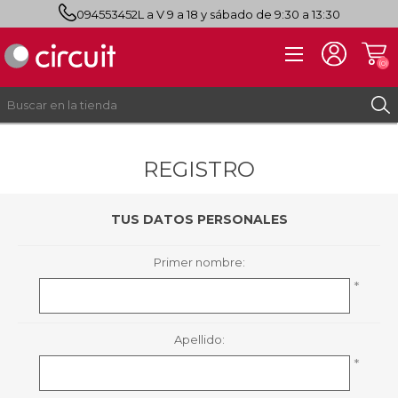
094553452
L a V 9 a 18 y sábado de 9:30 a 13:30
(0)
REGISTRO
REGISTRO
INICIAR SESIÓN
TUS DATOS PERSONALES
Primer nombre:
*
Apellido:
*