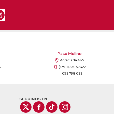
as
sas
arios
Electrodomésticos
Televisores
Linea Blanca
Pequeños electrodomésticos
Climatización
Paso Molino
Agraciada 4177
3
(+598) 2306 2422
093 798 033
SEGUINOS EN