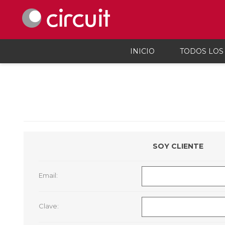
INICIO
TODOS LOS
Celulares y telefonía
Audio, vi
Celulares y smartphones
Parlant
Teléfonos inalámbicos
Auricul
Telefonía fija
Micróf
Accesorios Para Celulares
Grabado
SOY CLIENTE
Calcula
Accesor
Proyec
Email:
Consola
Microsc
Cargado
Clave: