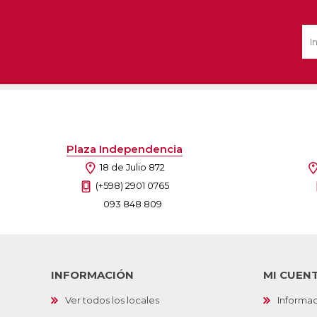
Ofertas
Deportes
Ciclism
Deport
Barras,
Bicicle
Plaza Independencia
Bancos 
18 de Julio 872
Compl
Camina
(+598) 2901 0765
093 848 809
Música
Producto
INFORMACIÓN
MI CUEN
Ver todos los locales
Informac