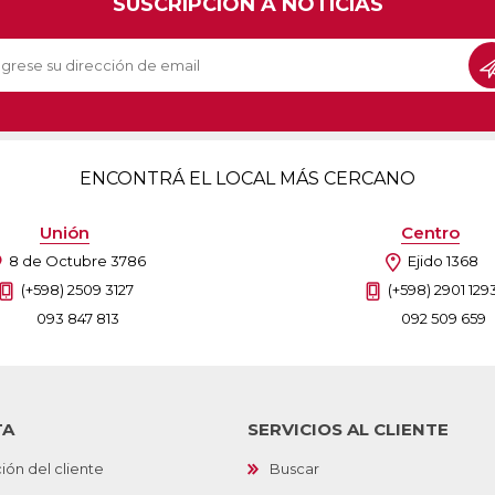
SUSCRIPCIÓN A NOTICIAS
Sill
Parlantes
Fundas para Notebooks
Me
Cables y Adaptadores
Arm
 y Fitness
Seguridad
o
Cámaras de Vigilancia
es
Detectores de Billetes
ENCONTRÁ EL LOCAL MÁS CERCANO
 Discos y Mancuernas
Defensa Personal
tas Ergométricas
Candados
Unión
Centro
y Equipos multifunción
ementos
8 de Octubre 3786
Ejido 1368
dores
(+598) 2509 3127
(+598) 2901 129
093 847 813
092 509 659
s Destacados Del Mes
Día del niño 2026
TA
SERVICIOS AL CLIENTE
ión del cliente
Buscar