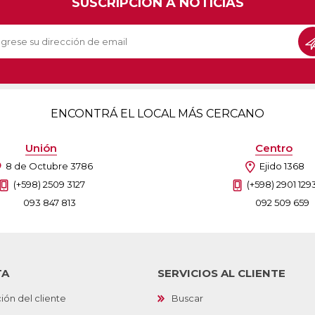
SUSCRIPCIÓN A NOTICIAS
Sill
Parlantes
Fundas para Notebooks
Me
Cables y Adaptadores
Arm
 y Fitness
Seguridad
o
Cámaras de Vigilancia
es
Detectores de Billetes
ENCONTRÁ EL LOCAL MÁS CERCANO
 Discos y Mancuernas
Defensa Personal
tas Ergométricas
Candados
Unión
Centro
y Equipos multifunción
ementos
8 de Octubre 3786
Ejido 1368
dores
(+598) 2509 3127
(+598) 2901 129
093 847 813
092 509 659
s Destacados Del Mes
Día del niño 2026
TA
SERVICIOS AL CLIENTE
ión del cliente
Buscar