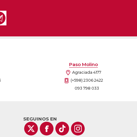
as
sas
arios
Electrodomésticos
Televisores
Linea Blanca
Pequeños electrodomésticos
Climatización
Paso Molino
Agraciada 4177
3
(+598) 2306 2422
093 798 033
SEGUINOS EN