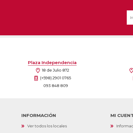
Ofertas
Deportes
Ciclism
Deport
Barras,
Bicicle
Plaza Independencia
Bancos 
18 de Julio 872
Compl
Camina
(+598) 2901 0765
093 848 809
Música
Producto
INFORMACIÓN
MI CUEN
Ver todos los locales
Informac