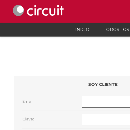
INICIO
TODOS LOS
Celulares y telefonía
Audio, vi
Celulares y smartphones
Parlant
Teléfonos inalámbicos
Auricul
Telefonía fija
Micróf
Accesorios Para Celulares
Grabado
SOY CLIENTE
Calcula
Accesor
Proyec
Email:
Consola
Microsc
Cargado
Clave: