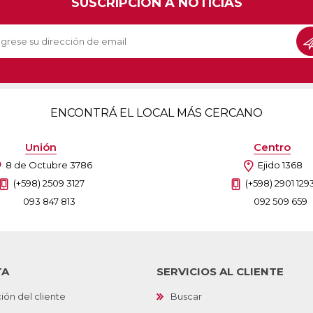
SUSCRIPCIÓN A NOTICIAS
Sill
Parlantes
Fundas para Notebooks
Me
Cables y Adaptadores
Arm
 y Fitness
Seguridad
o
Cámaras de Vigilancia
es
Detectores de Billetes
ENCONTRÁ EL LOCAL MÁS CERCANO
 Discos y Mancuernas
Defensa Personal
tas Ergométricas
Candados
Unión
Centro
y Equipos multifunción
ementos
8 de Octubre 3786
Ejido 1368
dores
(+598) 2509 3127
(+598) 2901 129
093 847 813
092 509 659
s Destacados Del Mes
Día del niño 2026
TA
SERVICIOS AL CLIENTE
ión del cliente
Buscar