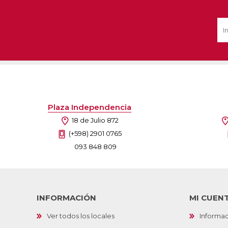
Ofertas
Deportes
Ciclism
Deport
Barras,
Bicicle
Plaza Independencia
Bancos 
18 de Julio 872
Compl
Camina
(+598) 2901 0765
093 848 809
Música
Producto
INFORMACIÓN
MI CUEN
Ver todos los locales
Informac