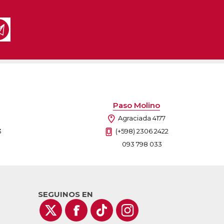
as
sas
arios
Electrodomésticos
Televisores
Linea Blanca
Pequeños electrodomésticos
Climatización
Paso Molino
Agraciada 4177
3
(+598) 2306 2422
093 798 033
SEGUINOS EN