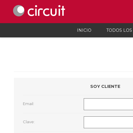
INICIO
TODOS LOS
Celulares y telefonía
Audio, vi
Celulares y smartphones
Parlant
Teléfonos inalámbicos
Auricul
Telefonía fija
Micróf
Accesorios Para Celulares
Grabado
SOY CLIENTE
Calcula
Accesor
Proyec
Email:
Consola
Microsc
Cargado
Clave: